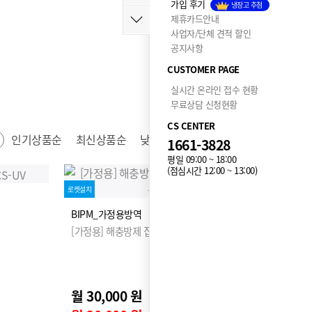
가입 후기
냉장고 추첨
제휴카드안내
사업자/단체 견적 할인
공지사항
CUSTOMER PAGE
실시간 온라인 접수 현황
무료상담 신청현황
CS CENTER
인기상품순
최신상품순
낮은가격순
높은가격순
1661-3828
평일 09:00 ~ 18:00
(점심시간 12:00 ~ 13:00)
로켓설치
BIPM_가정용방역
[가정용] 해충방제 집중케어
월 30,000 원
0원