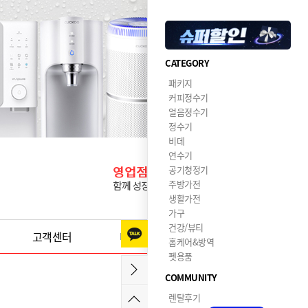
CATEGORY
패키지
커피정수기
얼음정수기
정수기
비데
연수기
공기청정기
주방가전
생활가전
가구
건강/뷰티
고객센터
이달의혜택
홈케어&방역
펫용품
COMMUNITY
렌탈후기