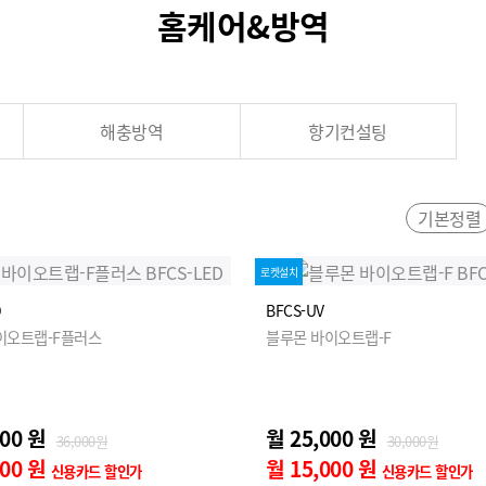
홈케어&방역
해충방역
향기컨설팅
기본정렬
로켓설치
D
BFCS-UV
이오트랩-F플러스
블루몬 바이오트랩-F
000 원
월 25,000 원
36,000원
30,000원
000 원
월 15,000 원
신용카드 할인가
신용카드 할인가