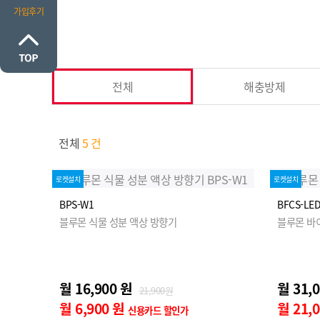
가입후기
전체
해충방제
전체
5 건
로켓설치
로켓설치
BPS-W1
BFCS-LE
블루몬 식물 성분 액상 방향기
블루몬 바
월 16,900 원
월 31,
21,900원
월 6,900 원
월 21,
신용카드 할인가