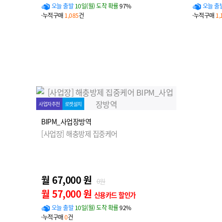
오늘 출발
10일(월) 도착 확률
97%
오늘 출
·누적구매
1,085
건
·누적구매
1,
사업자추천
로켓설치
BIPM_사업장방역
[사업장] 해충방제 집중케어
월 67,000 원
0원
월 57,000 원
신용카드 할인가
오늘 출발
10일(월) 도착 확률
92%
·누적구매
0
건