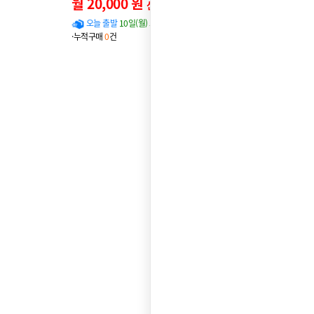
월 20,000 원
신용카드 할인가
오늘 출발
10일(월) 도착 확률
95%
·누적구매
0
건