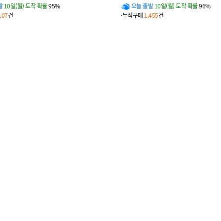
발
10일(월) 도착 확률
95%
오늘 출발
10일(월) 도착 확률
96%
107
건
·누적구매
1,455
건