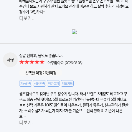
타제품이었는데 쿠쿠가 훨씬 물맛도 좋고 물양조절 온수 온도조절 그리고 직
수인데 물도 시원하게 잘 나오네요 진작에 바꿀걸 하고 살짝 후회가 되었어요
정수기 고민하지…
더보기..
정말 편하고, 물맛도 좋습니다.
허*영
아주좋아요
(2026.08.08)
선택한 약정 : 6년약정
제품만족
상담만족
빠른설치
제휴카드
셀프검색으로 찾아낸 쿠쿠 정수기 입니다. 타사 브랜드 3개정도 비교하고 쿠
쿠로 최종 선택 했어요. 5월 프로모션 기간인건 몰랐는데 운좋게 5월 이네요
ㅎㅎ 선택 기준은 100도 끓인물이 나온는가, 필터가 좋은가, 셀프관리가 편한
가, 조리수 설치가 되는가 까지 4개를 기준으로 선택 했어요. 기존에 다른
브…
더보기..