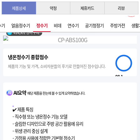
제품상세
약정
제휴카드
리뷰
3초 간편 견적 받기 →
2026년 07월 생산
수기
얼음정수기
정수기
비데
연수기
공기청정기
주방가전
생활
414,501 명이 구매
냉온정수기 종합점수
제품의 기능 및 가격, 소비자분들의 후기로 만들어진 점수입니다.
98.1
AI요약
해당 제품을 한눈에 볼 수 있게 요약하였습니다.
✔️ 제품 특징
- 직수형 또는 냉온정수 기능 모델
- 슬림한 디자인으로 주방 공간 활용에 유리
- 위생 관리 중심 설계
- 가정용 사용에 적합한 기본형 정수기