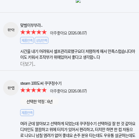
맞벌이부부라..
위*아
아주좋아요
(2026.08.07)
제품만족
상담만족
시간을 내기 어려워서 셀프관리로했구요더 저렴하게 해서 만족스럽습니다아
이도 키워서 조작부가 위에있어서 좋다고 생각합ㄴ다
더보기..
steam 100도씨 쿠쿠정수기
위*엽
아주좋아요
(2026.08.07)
선택한 약정 : 6년
제품만족
여러 군데 알아보고 선택하게 되었는데 쿠쿠정수기 선택하길 잘 한 것 같아요
디자인도 깔끔하고 위에 터치가 있어서 편리하고, 터치만 하면 한 컵 자동으
로 나오니 넘칠 염려가 없어 좋네요 손주 분유 타는데도 우유통 살균하는데도