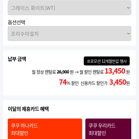
옵션선택
납부 금액
프로모션
12개월반값
행사
13,450
월 정상 렌탈료
26,900
원 → 월 할인 렌탈료
원
74
3,450
% 할인 신용카드 할인가
원
이달의 제휴카드 혜택
쿠쿠 하나카드
쿠쿠 우리카드
최대할인
최대할인