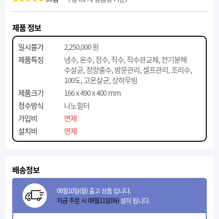
제품 정보
일시불가
2,250,000 원
제품특징
냉수, 온수, 정수, 직수, 직수관교체, 전기분해
수살균, 정량출수, 방문관리, 셀프관리, 조리수,
100도, 고온살균, 상하무빙
제품크기
166 x 490 x 400 mm
정수방식
나노필터
가입비
면제
설치비
면제
배송정보
08월10일(월) 출고 상품 입니다.
지금 주문 시 08월11일(화)
설치 됩니다.