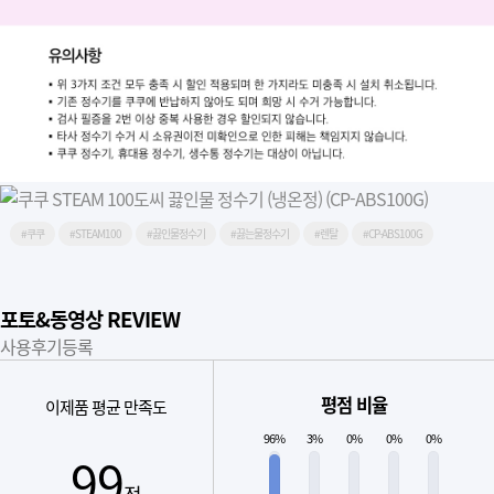
#쿠쿠
#STEAM100
#끓인물정수기
#끓는물정수기
#렌탈
#CP-ABS100G
포토&동영상 REVIEW
사용후기등록
평점 비율
이제품 평균 만족도
96%
3%
0%
0%
0%
99
점