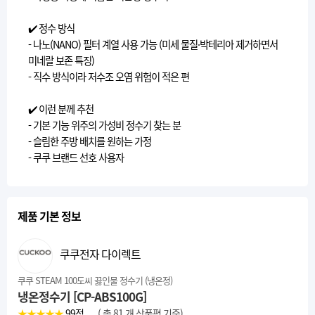
✔️ 정수 방식
- 나노(NANO) 필터 계열 사용 가능 (미세 물질·박테리아 제거하면서
미네랄 보존 특징)
- 직수 방식이라 저수조 오염 위험이 적은 편
✔️ 이런 분께 추천
- 기본 기능 위주의 가성비 정수기 찾는 분
- 슬림한 주방 배치를 원하는 가정
- 쿠쿠 브랜드 선호 사용자
제품 기본 정보
쿠쿠전자 다이렉트
쿠쿠 STEAM 100도씨 끓인물 정수기 (냉온정)
냉온정수기 [CP-ABS100G]
★★★★★
99
점
( 총 81 개 상품평 기준)