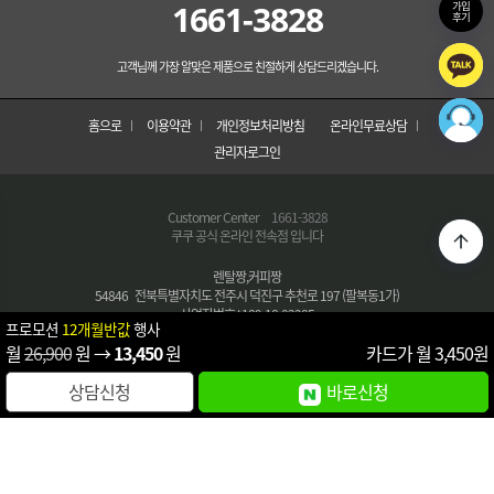
1661-3828
가입
후기
고객님께 가장 알맞은 제품으로 친절하게 상담드리겠습니다.
홈으로
이용약관
개인정보처리방침
온라인무료상담
관리자로그인
Customer Center
1661-3828
쿠쿠 공식 온라인 전속점 입니다
렌탈짱,커피짱
54846 전북특별자치도 전주시 덕진구 추천로 197 (팔복동1가)
사업자번호 : 189-18-02285
프로모션
12개월반값
행사
통신판매번호 : 제 2024-전주덕진-0593 호
월
26,900
원 →
13,450
원
카드가 월
3,450
원
대표자 : 조점화
대표번호 :
1661-3828
상담신청
바로신청
E-MAIL : morce@nate.com
FAX : 063-282-2547
COPYRIGHT © 렌탈짱,커피짱 All Right Reserved.