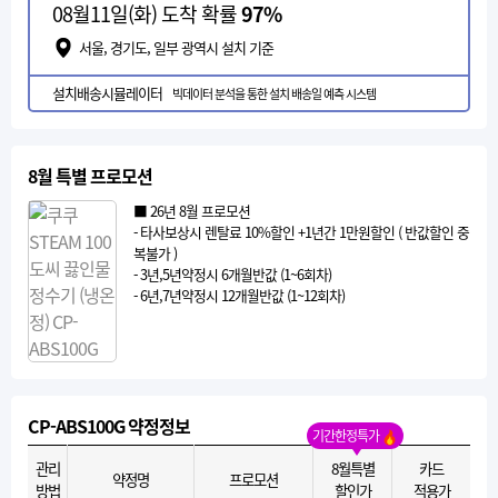
08월11일(화) 도착 확률
97%
서울, 경기도, 일부 광역시 설치 기준
설치배송시뮬레이터
빅데이터 분석을 통한 설치 배송일 예측 시스템
8월 특별 프로모션
■ 26년 8월 프로모션
- 타사보상시 렌탈료 10%할인 +1년간 1만원할인 ( 반값할인 중
복불가 )
- 3년,5년약정시 6개월반값 (1~6회차)
- 6년,7년약정시 12개월반값 (1~12회차)
CP-ABS100G 약정정보
기간한정특가
관리
8월특별
카드
약정명
프로모션
방법
할인가
적용가