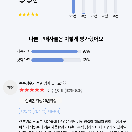
★★★★★
100점
80점
60점
40점
20점
다른 구매자들은 이렇게 평가했어요
제품만족
93%
상담만족
65%
쿠쿠정수기 정말 맘에 들어요~♡
김*은
아주좋아요
(2026.08.08)
선택한 약정 : 6년약정
제품만족
상담만족
빠른설치
셀프관리도 되고 사은품에 1년간은 렌털비도 반값에 혜택이 맘에 들어서 구
매하게 되었는데 기존 사용한것도 6년이 훌쩍 넘게 되어서 바꾸게 되었어요