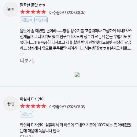
깔끔한 물맛.ㅎㅎ
윤*신
아주좋아요
(2026.08.07)
제품만족
지인소개
물맛에 좀 예민한 편이라.......항상 정수기를 고를때마다 고심하게 되네요.^^
신제품으로 나오기도 했고 친구가 100도씨 정수기 쓰는게 은근 부럽기도 햇
었어서....ㅎㅎ꼼꼼히 따져보고 제휴 할인 받아 렌탈햇네요물맛 굉장히 깔끔
하고 상쾌해서 앞으로 쿠쿠로만 써야하나....하는생각?ㅎㅎㅎ설치도 빠르고...
…
더보기..
확실히 디자인이
권*빈
아주좋아요
(2026.08.06)
제품만족
확실히 디자인이 심플해서 더 마음에 드네요 기존에 100도씨는 좀 애매했었
는데 마음에 쏙듭니다 만족
더보기..