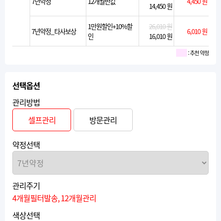
7년약정
12개월반값
4,450 원
14,450 원
1만원할인+10%할
26,010 원
7년약정_타사보상
6,010 원
인
16,010 원
: 추천 약정
선택옵션
관리방법
셀프관리
방문관리
약정선택
관리주기
4개월필터발송, 12개월관리
색상선택