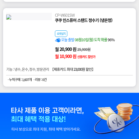
CP-W601SW
쿠쿠 인스퓨어 스탠드 정수기 (냉온정)
로켓설치
오늘 출발
08월10일(월) 도착 확률
96%
월 20,900 원
25,900원
월 10,900 원
신용카드 할인가
기능 : 냉수, 온수, 정수, 방문관리 【
제휴카드 최대 23,000원 할인
】
· 누적구매 : 1,607개
· 리뷰 : 0건