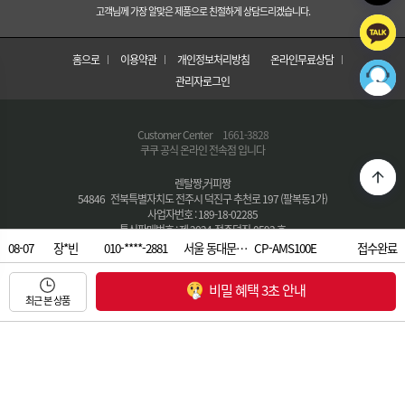
고객님께 가장 알맞은 제품으로 친절하게 상담드리겠습니다.
홈으로
이용약관
개인정보처리방침
온라인무료상담
관리자로그인
Customer Center
1661-3828
쿠쿠 공식 온라인 전속점 입니다
렌탈짱,커피짱
54846 전북특별자치도 전주시 덕진구 추천로 197 (팔복동1가)
사업자번호 : 189-18-02285
통신판매번호 : 제 2024-전주덕진-0593 호
대표자 : 조점화
08-07
안*준
010-****-4988
경북 청도군…
CP-AE502HW
접수완료
대표번호 :
1661-3828
08-07
문*해
010-****-7028
대구 달서구…
CP-TS100
접수완료
E-MAIL : morce@nate.com
비밀 혜택 3초 안내
FAX : 063-282-2547
08-07
최근 본 상품
손*원
010-****-2203
경기 용인시…
CP-F603SW
접수완료
COPYRIGHT © 렌탈짱,커피짱 All Right Reserved.
08-07
손*원
010-****-2203
경기 화성시…
CP-AHS101H…
접수완료
08-07
변*미
010-****-6421
부산 연제구…
CP-AMS100E
접수완료
08-07
김*혜
010-****-9767
서울 금천구…
CP-AHS100H
접수완료