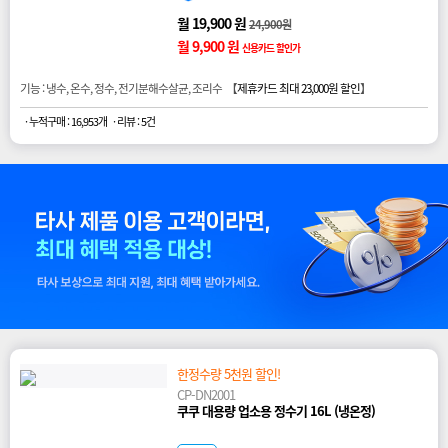
월 19,900 원
24,900원
월 9,900 원
신용카드 할인가
기능 : 냉수, 온수, 정수, 전기분해수살균, 조리수 【
제휴카드 최대 23,000원 할인
】
· 누적구매 : 16,953개
· 리뷰 : 5건
한정수량 5천원 할인!
CP-DN2001
쿠쿠 대용량 업소용 정수기 16L (냉온정)