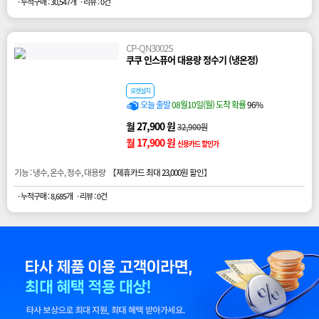
· 누적구매 : 30,547개
· 리뷰 : 0건
CP-QN3002S
쿠쿠 인스퓨어 대용량 정수기 (냉온정)
로켓설치
오늘 출발
08월10일(월) 도착 확률
96%
월 27,900 원
32,900원
월 17,900 원
신용카드 할인가
기능 : 냉수, 온수, 정수, 대용량 【
제휴카드 최대 23,000원 할인
】
· 누적구매 : 8,685개
· 리뷰 : 0건