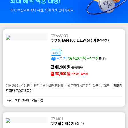
CP-AAS100U
쿠쿠 STEAM 100 빌트인 정수기 (냉온정)
로켓설치
오늘 출발
08월10일(월) 도착 확률
94%
월 40,900 원
45,900원
월 30,900 원
신용카드 할인가
기능 : 냉수, 온수, 정수, 전기분해수살균, 정량출수, 방문관리, 셀프관리, 살균수, 100도 【
제휴카
드 최대 23,000원 할인
】
· 누적구매 : 1,984개
· 리뷰 : 0건
CP-U011
쿠쿠 직수 정수기 (정수)