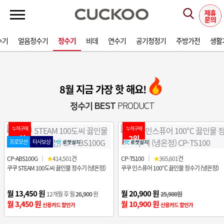
수기
얼음정수기
정수기
비데
연수기
공기청정기
주방가전
생활
8월 지금 가장 핫 해요!
정수기 BEST
PRODUCT
누적구매
누적구매
1위
2위
프로모션
타사보상
CP-ABS100G
｜
★
414,501
건
CP-TS100
｜
★
365,601
건
쿠쿠 STEAM 100도씨 끓인물 정수기 (냉온정)
쿠쿠 인스퓨어 100℃ 끓인물 정수기 (냉온정)
월 13,450 원
월 20,900 원
12개월 후 월
26,900
원
25,900원
월 3,450 원
월 10,900 원
신용카드 할인가
신용카드 할인가