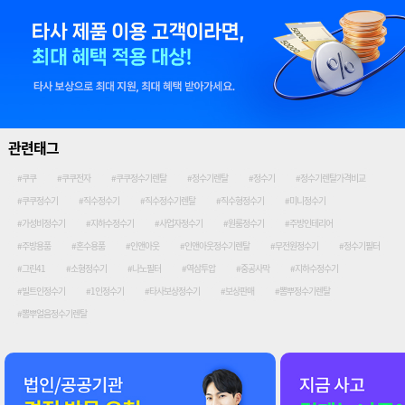
관련태그
#쿠쿠
#쿠쿠전자
#쿠쿠정수기렌탈
#정수기렌탈
#정수기
#정수기렌탈가격비교
#쿠쿠정수기
#직수정수기
#직수정수기렌탈
#직수형정수기
#미니정수기
#가성비정수기
#지하수정수기
#사업자정수기
#원룸정수기
#주방인테리어
#주방용품
#혼수용품
#인앤아웃
#인앤아웃정수기렌탈
#무전원정수기
#정수기필터
#그린41
#소형정수기
#나노필터
#역삼투압
#중공사막
#지하수정수기
#빌트인정수기
#1인정수기
#타사보상정수기
#보상판매
#뽐뿌정수기렌탈
#뽐뿌얼음정수기렌탈