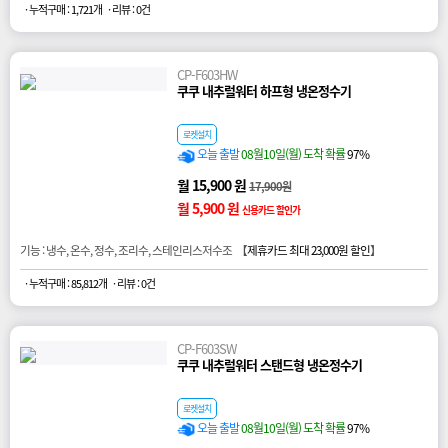
· 누적구매 : 1,721개
· 리뷰 : 0건
CP-F603HW
쿠쿠 내추럴워터 하프형 냉온정수기
로켓설치
오늘 출발
08월10일(월) 도착 확률
97%
월 15,900 원
17,900원
월 5,900 원
신용카드 할인가
기능 : 냉수, 온수, 정수, 조리수, 스테인리스저수조 【
제휴카드 최대 23,000원 할인
】
· 누적구매 : 85,812개
· 리뷰 : 0건
CP-F603SW
쿠쿠 내추럴워터 스탠드형 냉온정수기
로켓설치
오늘 출발
08월10일(월) 도착 확률
97%