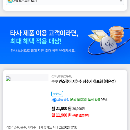
8월 프로모션 보기
∨
CP-WR602HW
쿠쿠 인스퓨어 지하수 정수기 하프형 (냉온정)
로켓설치
오늘 출발
08월10일(월) 도착 확률
96%
월 21,900 원
26,900원
월 11,900 원
신용카드 할인가
기능 : 냉수, 온수, 지하수 【
제휴카드 최대 23,000원 할인
】