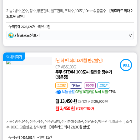
기능 : 냉수, 온수, 정수, 방문관리, 셀프관리, 조리수, 100도, 10mm맞춤출수 【
제휴카드 최대 2
3,000원 할인
】
· 누적구매 : 526,424개
· 리뷰 : 0건
8월 프로모션 보기
∨
역대최저가
[단 하루] 최대12개월 반값할인!
98.1
CP-ABS100G
쿠쿠 STEAM 100도씨 끓인물 정수기
(냉온정)
프로모션
타사보상
MD추천
로켓설치
오늘 출발
08월10일(월) 도착 확률
97%
월 13,450 원
12개월 후 월
26,900
원
월 3,450 원
신용카드 할인가
기능 : 냉수, 온수, 정수, 직수, 직수관교체, 전기분해수살균, 정량출수, 방문관리, 셀프관리, 조리
수, 100도, 고온살균, 상하무빙 【
제휴카드 최대 23,000원 할인
】
· 누적구매 : 414,501개
· 리뷰 : 81건