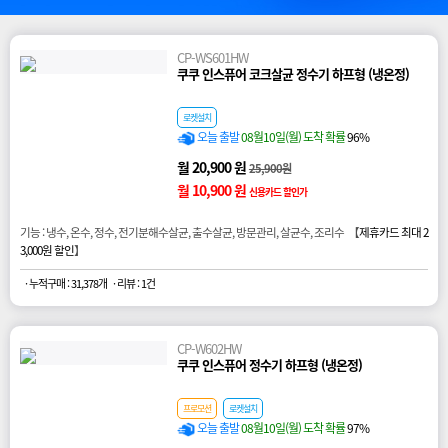
CP-WS601HW
쿠쿠 인스퓨어 코크살균 정수기 하프형 (냉온정)
로켓설치
오늘 출발
08월10일(월) 도착 확률
96%
월 20,900 원
25,900원
월 10,900 원
신용카드 할인가
기능 : 냉수, 온수, 정수, 전기분해수살균, 출수살균, 방문관리, 살균수, 조리수 【
제휴카드 최대 2
3,000원 할인
】
· 누적구매 : 31,378개
· 리뷰 : 1건
CP-W602HW
쿠쿠 인스퓨어 정수기 하프형 (냉온정)
프로모션
로켓설치
오늘 출발
08월10일(월) 도착 확률
97%