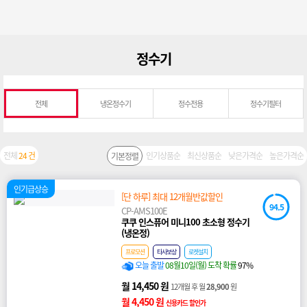
정수기
전체
냉온정수기
정수전용
정수기필터
전체
24 건
인기상품순
최신상품순
낮은가격순
높은가격순
기본정렬
인기급상승
[단 하루] 최대 12개월반값할인
94.5
CP-AMS100E
쿠쿠 인스퓨어 미니100 초소형 정수기
(냉온정)
프로모션
타사보상
로켓설치
오늘 출발
08월10일(월) 도착 확률
97%
월 14,450 원
12개월 후 월
28,900
원
월 4,450 원
신용카드 할인가