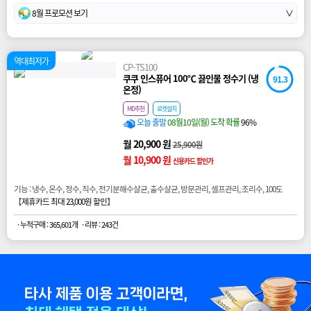
8월 프로모션 보기
∨
역대최저가
CP-TS100
쿠쿠 인스퓨어 100℃ 끓인물 정수기 (냉
91.3
온정)
MD추천
로켓설치
오늘 출발
08월10일(월) 도착 확률
96%
월 20,900 원
25,900원
월 10,900 원
신용카드 할인가
기능 : 냉수, 온수, 정수, 직수, 전기분해수살균, 출수살균, 방문관리, 셀프관리, 조리수, 100도
【
제휴카드 최대 23,000원 할인
】
· 누적구매 : 365,601개
· 리뷰 : 243건