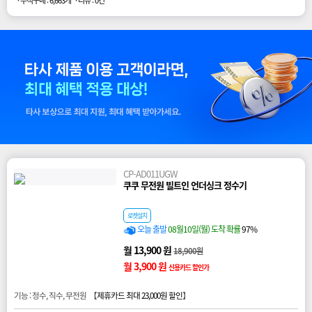
· 누적구매 : 6,663개
· 리뷰 : 0건
CP-AD011UGW
쿠쿠 무전원 빌트인 언더싱크 정수기
로켓설치
오늘 출발
08월10일(월) 도착 확률
97%
월 13,900 원
18,900원
월 3,900 원
신용카드 할인가
기능 : 정수, 직수, 무전원 【
제휴카드 최대 23,000원 할인
】