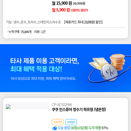
월 15,900 원
20,900원
월 5,900 원
신용카드 할인가
기능 : 냉수, 온수, 조리수, 스테인리스저수조 【
제휴카드 최대 23,000원 할인
】
· 누적구매 : 75,849개
· 리뷰 : 1건
CP-AE502HW
쿠쿠 인스퓨어 정수기 하프형 (냉온정)
프로모션
로켓설치
오늘 출발
08월10일(월) 도착 확률
97%