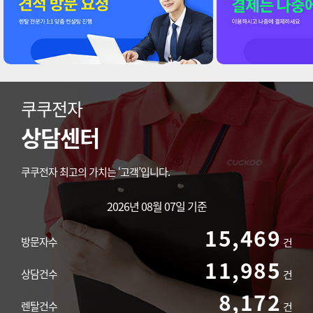
쿠쿠전자
상담센터
쿠쿠전자 최고의 가치는 ‘고객’입니다.
2026년 08월 07일 기준
15,469
방문자수
건
11,985
상담건수
건
8,172
렌탈건수
건