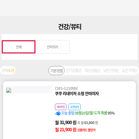
건강/뷰티
전체
안마의자
전체
5 건
인기상품순
최신상품순
낮은가격순
높은가격순
기본정렬
CMS-G210NW
쿠쿠 리네이처 소형 안마의자
MD추천
로켓설치
오늘 출발
08월10일(월) 도착 확률
95%
월 31,900 원
후 월
63,800
원
월 21,900 원
신용카드 할인가