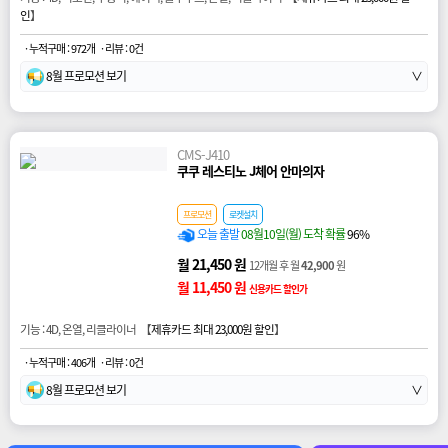
인
】
· 누적구매 : 972개
· 리뷰 : 0건
8월 프로모션 보기
∨
CMS-J410
쿠쿠 레스티노 J체어 안마의자
프로모션
로켓설치
오늘 출발
08월10일(월) 도착 확률
96%
월 21,450 원
12개월 후 월
42,900
원
월 11,450 원
신용카드 할인가
기능 : 4D, 온열, 리클라이너 【
제휴카드 최대 23,000원 할인
】
· 누적구매 : 406개
· 리뷰 : 0건
8월 프로모션 보기
∨