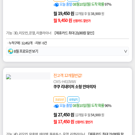
오늘 출발
08월10일(월) 도착 확률
97%
월 19,450 원
12개월 후 월
38,900
원
월 9,450 원
신용카드 할인가
기능 : 3D, 리모컨, 온열, 리클라이너 【
제휴카드 최대 23,000원 할인
】
· 누적구매 : 12,452개
· 리뷰 : 0건
8월 프로모션 보기
∨
전고객 12개월반값!
CMS-H410WW
쿠쿠 리네이처 소형 안마의자
프로모션
로켓설치
오늘 출발
08월10일(월) 도착 확률
96%
월 27,450 원
12개월 후 월
54,900
원
월 17,450 원
신용카드 할인가
기능 : 4D, 리모컨, 무중력, 에어백, 블루투스, 온열, 리클라이너 【
제휴카드 최대 23,000원 할