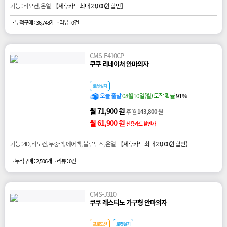
기능 : 리모컨, 온열 【
제휴카드 최대 23,000원 할인
】
· 누적구매 : 36,748개
· 리뷰 : 0건
CMS-E410CP
쿠쿠 리네이처 안마의자
로켓설치
오늘 출발
08월10일(월) 도착 확률
91%
월 71,900 원
후 월
143,800
원
월 61,900 원
신용카드 할인가
기능 : 4D, 리모컨, 무중력, 에어백, 블루투스, 온열 【
제휴카드 최대 23,000원 할인
】
· 누적구매 : 2,506개
· 리뷰 : 0건
CMS-J310
쿠쿠 레스티노 가구형 안마의자
프로모션
로켓설치