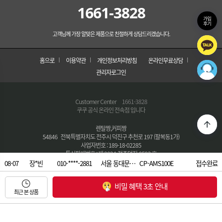
1661-3828
가입
후기
고객님께 가장 알맞은 제품으로 친절하게 상담드리겠습니다.
홈으로
이용약관
개인정보처리방침
온라인무료상담
관리자로그인
Customer Center
1661-3828
쿠쿠 공식 온라인 전속점 입니다
렌탈짱,커피짱
54846 전북특별자치도 전주시 덕진구 추천로 197 (팔복동1가)
사업자번호 : 189-18-02285
통신판매번호 : 제 2024-전주덕진-0593 호
대표자 : 조점화
08-07
장*빈
010-****-2881
서울 동대문…
CP-AMS100E
접수완료
대표번호 :
1661-3828
08-07
안*준
010-****-4988
경북 청도군…
CP-AE502HW
접수완료
E-MAIL : morce@nate.com
비밀 혜택 3초 안내
FAX : 063-282-2547
08-07
최근 본 상품
문*해
010-****-7028
대구 달서구…
CP-TS100
접수완료
COPYRIGHT © 렌탈짱,커피짱 All Right Reserved.
08-07
손*원
010-****-2203
경기 용인시…
CP-F603SW
접수완료