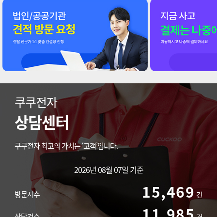
쿠쿠전자
상담센터
쿠쿠전자 최고의 가치는 ‘고객’입니다.
2026년 08월 07일 기준
15,469
방문자수
건
11,985
상담건수
건