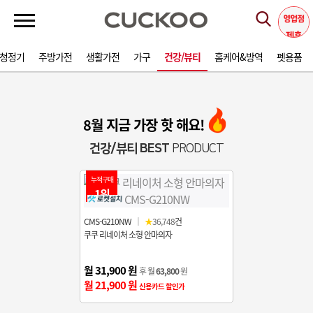
청정기
주방가전
생활가전
가구
건강/뷰티
홈케어&방역
펫용품
8월 지금 가장 핫 해요!
건강/뷰티 BEST
PRODUCT
누적구매
1위
CMS-G210NW
｜
★
36,748
건
쿠쿠 리네이처 소형 안마의자
월 31,900 원
후 월
63,800
원
월 21,900 원
신용카드 할인가